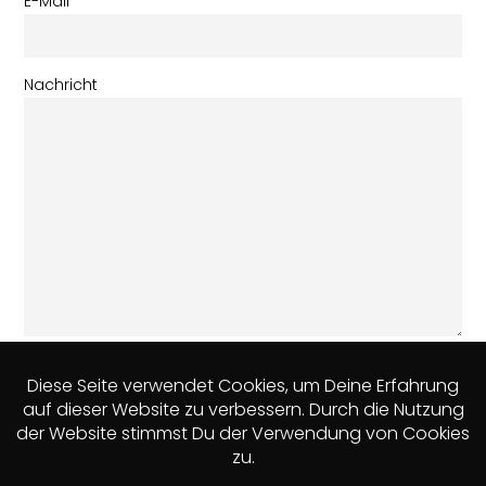
E-Mail
Nachricht
Ich akzeptiere die
Datenschutzbedingungen
Please
leave
this
field