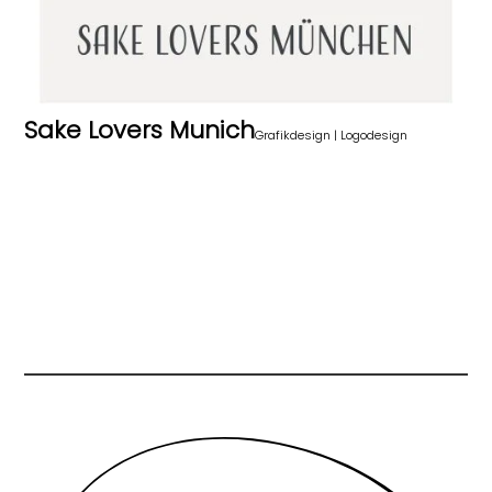
Sake Lovers Munich
Grafikdesign
|
Logodesign