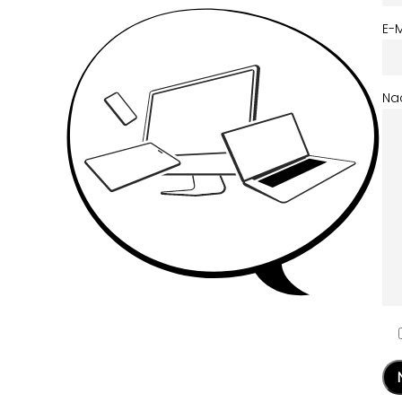
E-M
Na
Pl
le
thi