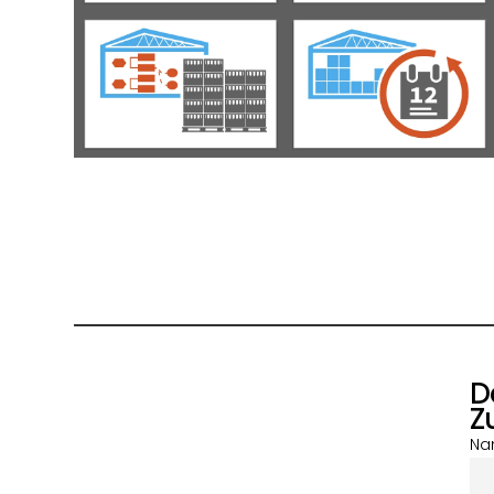
D
Z
Na