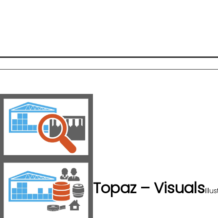
Topaz – Visuals
Illu