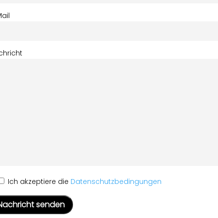
ail
chricht
Ich akzeptiere die
Datenschutzbedingungen
ease
ave
s